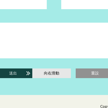
送出
向右滑動
重設
Cop