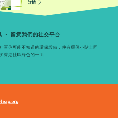
詳情
 ・ 留意我們的社交平台
社區你可能不知道的環保設備，仲有環保小貼士同
掘香港社區綠色的一面！
leap.org