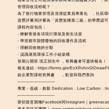
管理回收流程呢？
為了推行物業管理及清潔從業員專業化
，社區環
資歷評審局評審為「資歷架構第二級」的學歷認可
課程內容包括：
- 瞭解香港各項現行環保及衛生法規
- 學習都市固體廢物的回收運作及流程
- 理解回收物的分類
- ⁠認識屋苑環保工作小組架構
首期公開班 現正招生中 ，有興趣者可盡快報名！
報名連結 :
https://forms.gle/ExXRvhivGf2mawF
如企業對課程有興趣
，歡迎與我們查詢
—————————
專業・低碳・創新 Dedication．Low Carbon．Inn
—————————
密切留意我哋Facebook同Instagram｜greenacad
更多資訊可瀏覽｜
www.communityleap.org/aca